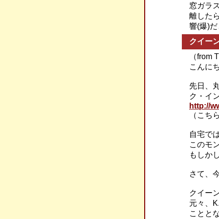
窓ガラ
離した
響(爆)
クイーン
（from
こんに
先日、丸
ク・イ
http://
（こち
自宅で
このモ
もしかし
さて、
クイーン
元々、K
ことと