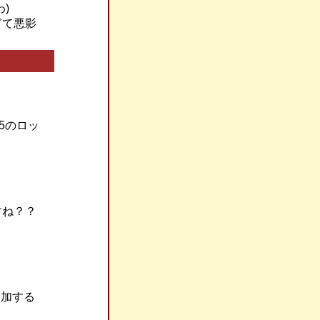
)
ぎて悪影
5のロッ
すね？？
参加する