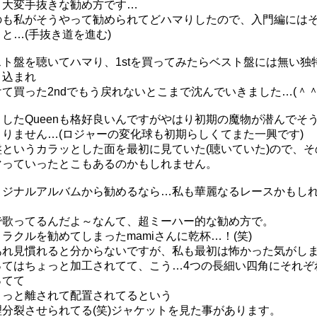
。大変手抜きな勧め方です…
のも私がそうやって勧められてどハマりしたので、入門編には
と…(手抜き道を進む)
スト盤を聴いてハマり、1stを買ってみたらベスト盤には無い独
り込まれ
て買った2ndでもう戻れないとこまで沈んでいきました…(＾＾
したQueenも格好良いんですがやはり初期の魔物が潜んでそ
まりません…(ロジャーの変化球も初期らしくてまた一興です)
盤というカラッとした面を最初に見ていた(聴いていた)ので、そ
マっていったとこもあるのかもしれません。
リジナルアルバムから勧めるなら…私も華麗なるレースかもし
で歌ってるんだよ～なんて、超ミーハー的な勧め方で。
ラクルを勧めてしまったmamiさんに乾杯…！(笑)
あれ見慣れると分からないですが、私も最初は怖かった気がし
ってはちょっと加工されてて、こう…4つの長細い四角にそれぞ
ってて
ょっと離されて配置されてるという
理分裂させられてる(笑)ジャケットを見た事があります。