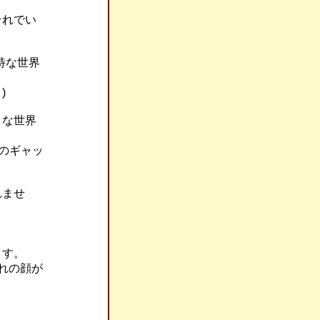
それでい
特な世界
)
うな世界
のギャッ
れませ
ます。
れの顔が