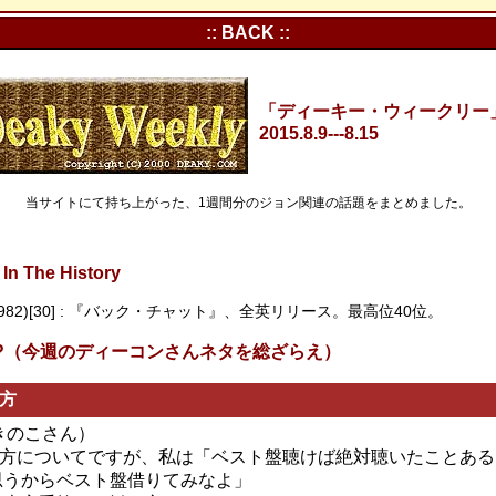
:: BACK ::
「ディーキー・ウィークリー」Vo
2015.8.9---8.15
当サイトにて持ち上がった、1週間分のジョン関連の話題をまとめました。
In The History
(1982)[30] : 『バック・チャット』、全英リリース。最高位40位。
s In?（今週のディーコンさんネタを総ざらえ）
方
m きのこさん）
め方についてですが、私は「ベスト盤聴けば絶対聴いたことある
思うからベスト盤借りてみなよ」