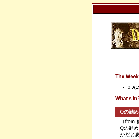
The Week 
8.9
What'
Qの勧め
（fro
Qの勧
かだと