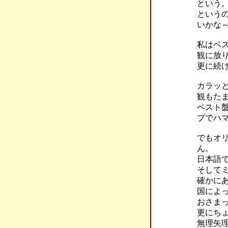
という
という
いかな～
私はベ
観に放
更に続け
カラッと
観もた
ベスト
プでハ
でもオ
ん。
日本語
そしてミ
確かに
国によ
おさま
更にち
無理矢