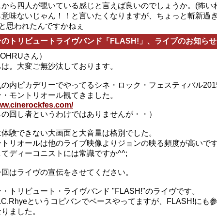
スから四人が覗いている感じと言えば良いのでしょうか。(怖いわ
ら意味ないじゃん！！と言いたくなりますが、ちょっと斬新過
だと思われたんですかねぇ
のトリビュートライヴバンド「FLASH!」、ライブのお知らせ
 TOHRUさん）
ちは。大変ご無沙汰しております。
の内ピカデリーでやってるシネ・ロック・フェスティバル201
ン・モントリオール観てきました。
www.cinerockfes.com/
らの回し者というわけではありませんが・・）
は体験できない大画面と大音量は格別でした。
ントリオールは他のライブ映像よりジョンの映る頻度が高いで
てディーコニストには常識ですか^^;
今回はライヴの宣伝をさせてください。
・トリビュート・ライヴバンド "FLASH!"のライヴです。
.C.Rhyeというコピバンでベースやってますが、FLASH!にも
なりました。