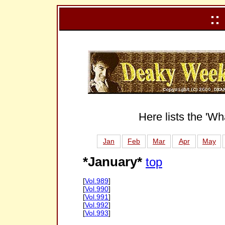
::
Here lists the 'Wh
Jan
Feb
Mar
Apr
May
*January*
top
[
Vol.989
]
[
Vol.990
]
[
Vol.991
]
[
Vol.992
]
[
Vol.993
]