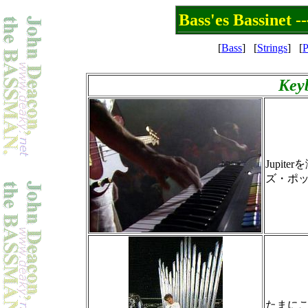
Bass'es Bassi
[
Bass
]
[
Strings
]
[
P
Key
Jupi
ズ・ポ
たまに