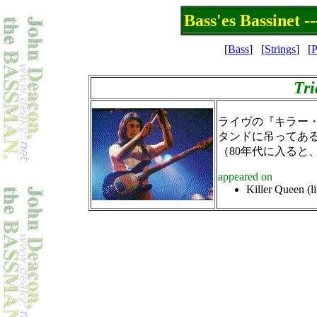
Bass'es Bassi
[
Bass
]
[
Strings
]
[
P
Tri
ライヴの『キラー
タンドに吊ってあ
（80年代に入ると
appeared on
Killer Queen (li