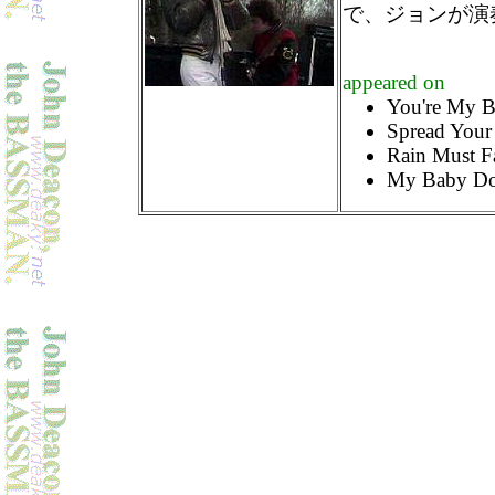
で、ジョンが演奏し
appeared on
You're My Be
Spread Your
Rain Must Fa
My Baby Do