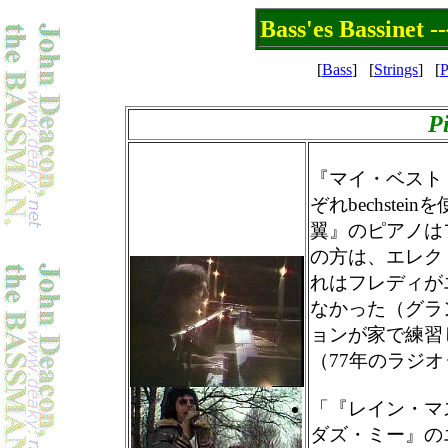
Bass'es Bassi
[
Bass
]
[
Strings
]
[
P
P
『マイ・ベスト
ぞれbechst
翼』のピアノは
の方は、エレク
れはフレディが
なかった（グラ
ョンが家で練習
（77年のラジ
「『レイン・マ
ダズ・ミー』のエ